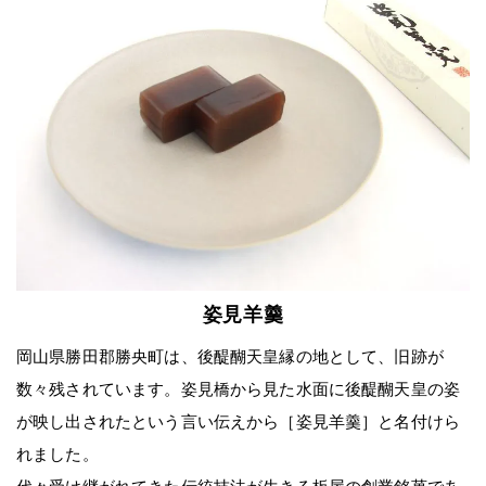
姿見羊羹
岡山県勝田郡勝央町は、後醍醐天皇縁の地として、旧跡が
数々残されています。姿見橋から見た水面に後醍醐天皇の姿
が映し出されたという言い伝えから［姿見羊羹］と名付けら
れました。