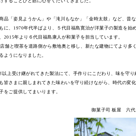
けすることひと筋に心をくだいてきました。
商品「姿見ようかん」や「滝川もなか」「金時太鼓」など、昔
もに、1970年代半ばより、５代目福島寛治が洋菓子の製造を始
、2015年より６代目福島康人が和菓子を担当しています。
は、店舗と喫茶を道路側から敷地奥と移し、新たな建物にてより多
るようになりました。
0年以上受け継がれてきた製法にて、手作りにこだわり、味を守り
も皆さまに親しまれてきた味わいを守り続けながら、時代の変
子をご提供してまいります。
御菓子司 板屋 六代